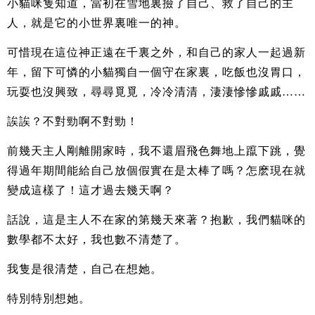
小貓咪隻知道，當初在雪地裏撿了自己、救了自己的主
人，就是它的小世界裏唯一的神。
可惜現在這位神正遠在千裏之外，和自己的家人一起過新
年，留下可憐的小貓獨自一個守在家裏，吃飯也沒胃口，
玩耍也沒興致，尋尋覓覓，冷冷清清，淒淒慘慘戚戚……
誒誒？不對勁啊不對勁！
前幾天主人剛離開家時，我不還眉飛色舞地上躥下跳，覺
得過年期間能給自己放個假實在是太棒了嗎？怎麽現在就
變成這樣了！這才過去幾天啊？
話說，這是主人不在家的第幾天來著？抱歉，我們貓咪的
數學都不太好，我也數不清楚了。
我隻是很清楚，自己在想她。
特別特別想她。