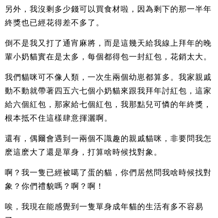
另外，我沒剩多少錢可以買食材啦，因為剩下的那一半年
終獎也已經花得差不多了。
倒不是我又打了通宵麻將，而是這幾天給我線上拜年的晚
輩小奶貓實在是太多，每個都得包一封紅包，花銷太大。
我們貓咪可不像人類，一次生兩個幼崽都算多。我家親戚
動不動就帶著四五六七個小奶貓來跟我拜年討紅包，這家
給六個紅包，那家給七個紅包，我那點兒可憐的年終獎，
根本抵不住這樣肆意揮灑啊。
還有，偶爾會遇到一兩個不識趣的親戚貓咪，非要問我怎
麽這麽大了還是單身，打算啥時候找對象。
啊？我一隻已經被噶了蛋的貓，你們居然問我啥時候找對
象？你們禮貌嗎？啊？啊！
唉，我現在能感覺到一隻單身成年貓的生活有多不容易