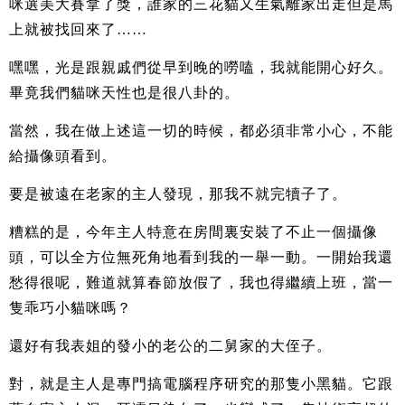
咪選美大賽拿了獎，誰家的三花貓又生氣離家出走但是馬
上就被找回來了……
嘿嘿，光是跟親戚們從早到晚的嘮嗑，我就能開心好久。
畢竟我們貓咪天性也是很八卦的。
當然，我在做上述這一切的時候，都必須非常小心，不能
給攝像頭看到。
要是被遠在老家的主人發現，那我不就完犢子了。
糟糕的是，今年主人特意在房間裏安裝了不止一個攝像
頭，可以全方位無死角地看到我的一舉一動。一開始我還
愁得很呢，難道就算春節放假了，我也得繼續上班，當一
隻乖巧小貓咪嗎？
還好有我表姐的發小的老公的二舅家的大侄子。
對，就是主人是專門搞電腦程序研究的那隻小黑貓。它跟