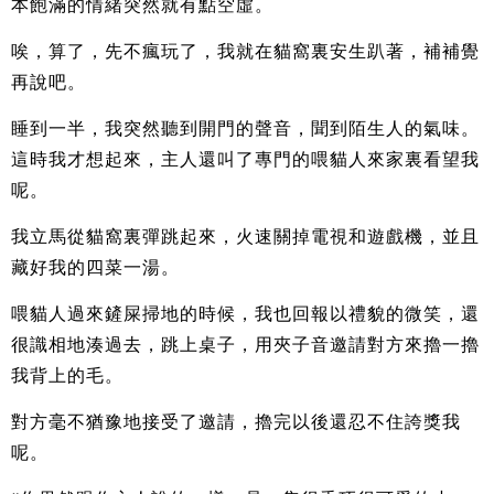
本飽滿的情緒突然就有點空虛。
唉，算了，先不瘋玩了，我就在貓窩裏安生趴著，補補覺
再說吧。
睡到一半，我突然聽到開門的聲音，聞到陌生人的氣味。
這時我才想起來，主人還叫了專門的喂貓人來家裏看望我
呢。
我立馬從貓窩裏彈跳起來，火速關掉電視和遊戲機，並且
藏好我的四菜一湯。
喂貓人過來鏟屎掃地的時候，我也回報以禮貌的微笑，還
很識相地湊過去，跳上桌子，用夾子音邀請對方來擼一擼
我背上的毛。
對方毫不猶豫地接受了邀請，擼完以後還忍不住誇獎我
呢。