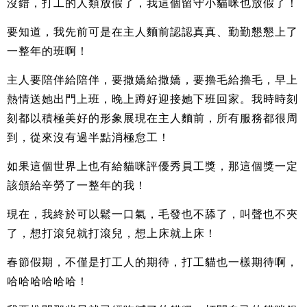
沒錯，打工的人類放假了，我這個留守小貓咪也放假了！
要知道，我先前可是在主人麵前認認真真、勤勤懇懇上了
一整年的班啊！
主人要陪伴給陪伴，要撒嬌給撒嬌，要擼毛給擼毛，早上
熱情送她出門上班，晚上蹲好迎接她下班回家。我時時刻
刻都以積極美好的形象展現在主人麵前，所有服務都很周
到，從來沒有過半點消極怠工！
如果這個世界上也有給貓咪評優秀員工獎，那這個獎一定
該頒給辛勞了一整年的我！
現在，我終於可以鬆一口氣，毛發也不舔了，叫聲也不夾
了，想打滾兒就打滾兒，想上床就上床！
春節假期，不僅是打工人的期待，打工貓也一樣期待啊，
哈哈哈哈哈哈！