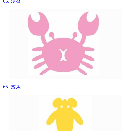
66.
​螃蟹
65.
​鯨魚