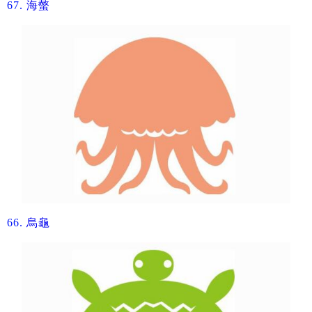
67.
​海螫
66.
​烏龜