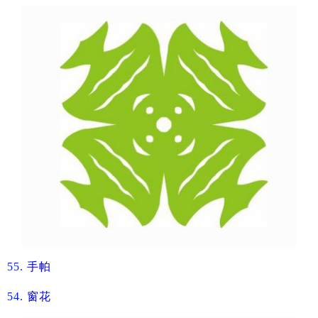
55.
​手帕
54.
窗花​