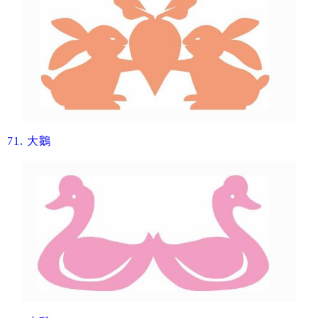
71.
​大鵝