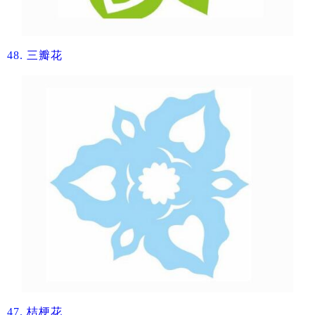
48.
三瓣花​
47.
​桔梗花