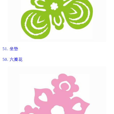
51.
坐墊​
50.
六瓣花​