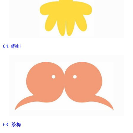
64.
​蝌蚪
63.
茶梅​