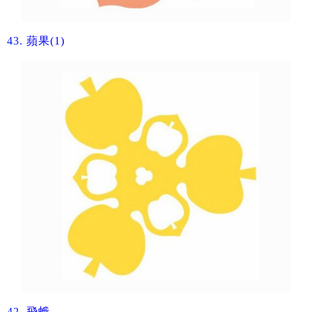
43.
蘋果(1)​
42.
飛蛾​