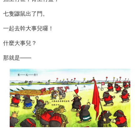
七隻鼴鼠出了門。
一起去幹大事兒囉！
什麼大事兒？
那就是——