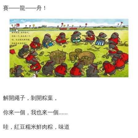
賽——龍——舟！
解開繩子，剝開粽葉，
你來一個，我也來一個……
哇，紅豆糯米鮮肉粽，味道