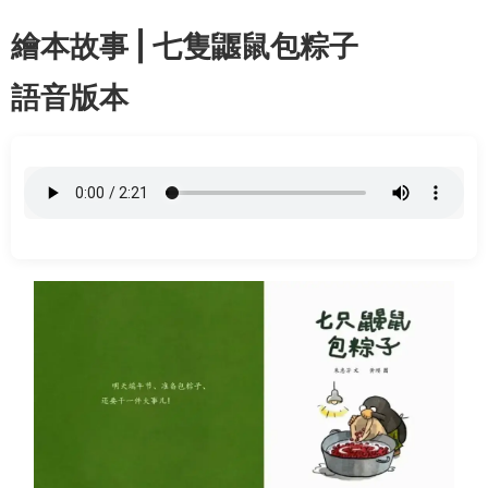
繪本故事 | 七隻鼴鼠包粽子
語音版本