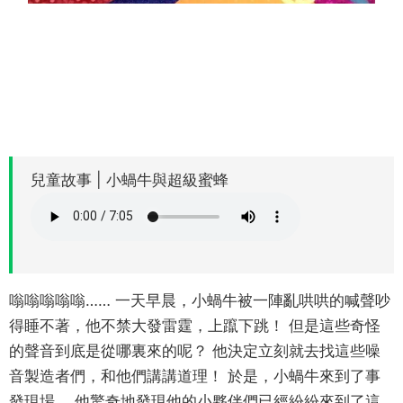
兒童故事 | 小蝸牛與超級蜜蜂
嗡嗡嗡嗡嗡…… 一天早晨，小蝸牛被一陣亂哄哄的喊聲吵
得睡不著，他不禁大發雷霆，上躥下跳！ 但是這些奇怪
的聲音到底是從哪裏來的呢？ 他決定立刻就去找這些噪
音製造者們，和他們講講道理！ 於是，小蝸牛來到了事
發現場。 他驚奇地發現他的小夥伴們已經紛紛來到了這