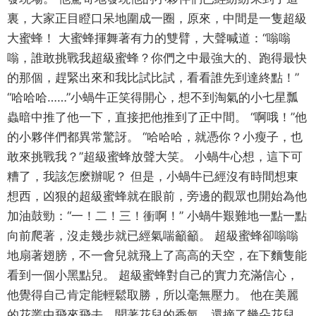
裏，大家正目瞪口呆地圍成一圈，原來，中間是一隻超級
大蜜蜂！ 大蜜蜂揮舞著有力的雙臂，大聲喊道：“嗡嗡
嗡，誰敢挑戰我超級蜜蜂？你們之中最強大的、跑得最快
的那個，趕緊出來和我比試比試，看看誰先到達終點！”
“哈哈哈……”小蝸牛正笑得開心，想不到淘氣的小七星瓢
蟲暗中推了他一下，直接把他推到了正中間。 “啊哦！”他
的小夥伴們都異常驚訝。 “哈哈哈，就憑你？小瘦子，也
敢來挑戰我？”超級蜜蜂放聲大笑。 小蝸牛心想，這下可
糟了，我該怎麽辦呢？ 但是，小蝸牛已經沒有時間想東
想西，凶狠的超級蜜蜂就在眼前，旁邊的觀眾也開始為他
加油鼓勁：“一！二！三！衝啊！” 小蝸牛艱難地一點一點
向前爬著，沒走幾步就已經氣喘籲籲。 超級蜜蜂卻嗡嗡
地扇著翅膀，不一會兒就飛上了高高的天空，在下麵隻能
看到一個小黑點兒。 超級蜜蜂對自己的實力充滿信心，
他覺得自己肯定能輕鬆取勝，所以毫無壓力。 他在美麗
的花叢中飛來飛去，聞著花兒的香氣，還摘了幾朵花兒，