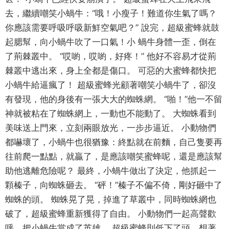
去，繼續嘲笑小蝸牛：“哦！小瘦子！難道你生氣了嗎？
你應該需要呼吸呼吸新鮮空氣吧？” 說完，超級蜜蜂就鼓
起腮幫，向小蝸牛吹了一口氣！小 蝸牛身體一歪，倒在
了荊棘叢中。 “哎喲，哎喲，好疼！” 他好不容易才從荊
棘叢中逃出來，身上全都是傷口。 可惡的大蜜蜂都快把
小蝸牛給逼瘋了！ 超級蜜蜂光顧著嘲笑小蝸牛了，卻沒
有發現，他的身後有一張大大的蜘蛛網。 “啪！”他一不留
神就被粘在了蜘蛛網上，一動也不能動了。 大蜘蛛看到
美味送上門來，立刻兩眼放光，一步步逼近。 小動物們
都嚇壞了，小蝸牛也很猶豫：終點就在前麵，自己隻要再
往前爬一點點，就贏了，是應該嘲笑蜜蜂呢，還是應該幫
助他逃離危險呢？ 最終，小蝸牛做出了決定，他抓起一
顆榛子，向蜘蛛砸去。 “砰！”榛子不偏不倚，剛好砸中了
蜘蛛的頭。 蜘蛛晃了晃，掉進了草叢中，同時蜘蛛網也
破了，超級蜜蜂重新獲得了自由。 小動物們一起高聲歡
呼，把小蝸牛當成了英雄。 超級蜜蜂則低下了頭，想著