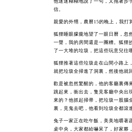
他迷迷糊糊地說了一句，又拖著步
信。
親愛的外甥，農曆15的晚上，我打
狐狸睡眼朦朧地望了一眼日曆，忽然
一聲，我的房間還是一團糟。狐狸
了一大堆的垃圾，把這些玩意兒往
狐狸推著這些垃圾走在山間小路上
就把垃圾全掃進了洞裏，然後他就
歡是被忽然驚醒的，他的客廳裏傳
跳起來，衝出去，隻見客廳中央出
來的？他抓起掃帚，把垃圾一股腦
裏，見鬼去吧，他看到垃圾全都滾
兔子一家正在吃午飯，美美地嚼著
桌中央，大家都給嚇呆了，好家夥