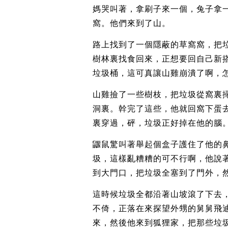
媽哭叫著，拿刷子來一個，兔子拿
窩。他們來到了山。
路上找到了一個隱蔽的草窩窩，把
樹林裏找食回來，正想要回自己新
垃圾桶，這可真讓山雞崩潰了啊，
山雞撿了一些樹枝，把垃圾從窩裏
洞裏。幹完了這些，他就回窩下蛋
裏穿過，砰，垃圾正好掉在他的腦
鼴鼠驚叫著舉起個盒子護住了他的
圾，這樣亂糟糟的可不行啊，他說
到大門口，把垃圾全塞到了門外，
這時候垃圾全都沿著山坡滾了下去
不倚，正落在來探望外甥的舅舅飛
來，然後他來到狐狸家，把那些垃