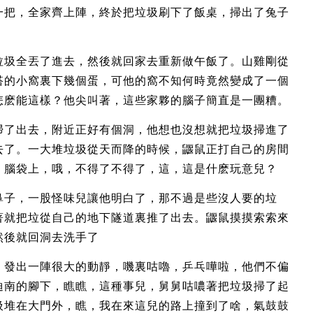
一把，全家齊上陣，終於把垃圾刷下了飯桌，掃出了兔子
垃圾全丟了進去，然後就回家去重新做午飯了。山雞剛從
搭的小窩裏下幾個蛋，可他的窩不知何時竟然變成了一個
怎麽能這樣？他尖叫著，這些家夥的腦子簡直是一團糟。
掃了出去，附近正好有個洞，他想也沒想就把垃圾掃進了
去了。一大堆垃圾從天而降的時候，鼴鼠正打自己的房間
。腦袋上，哦，不得了不得了，這，這是什麽玩意兒？
鼻子，一股怪味兒讓他明白了，那不過是些沒人要的垃
著就把垃從自己的地下隧道裏推了出去。鼴鼠摸摸索索來
然後就回洞去洗手了
，發出一陣很大的動靜，嘰裏咕嚕，乒乓嘩啦，他們不偏
迪南的腳下，瞧瞧，這種事兒，舅舅咕噥著把垃圾掃了起
圾堆在大門外，瞧，我在來這兒的路上撞到了啥，氣鼓鼓