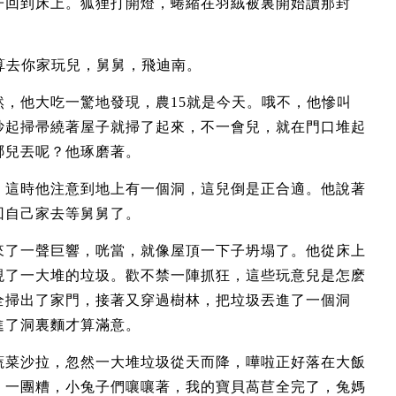
子回到床上。狐狸打開燈，蜷縮在羽絨被裏開始讀那封
算去你家玩兒，舅舅，飛迪南。
，他大吃一驚地發現，農15就是今天。哦不，他慘叫
抄起掃帚繞著屋子就掃了起來，不一會兒，就在門口堆起
哪兒丟呢？他琢磨著。
，這時他注意到地上有一個洞，這兒倒是正合適。他說著
回自己家去等舅舅了。
來了一聲巨響，咣當，就像屋頂一下子坍塌了。他從床上
現了一大堆的垃圾。歡不禁一陣抓狂，這些玩意兒是怎麽
全掃出了家門，接著又穿過樹林，把垃圾丟進了一個洞
進了洞裏麵才算滿意。
蔬菜沙拉，忽然一大堆垃圾從天而降，嘩啦正好落在大飯
，一團糟，小兔子們嚷嚷著，我的寶貝萵苣全完了，兔媽