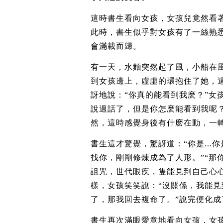
這時書生看向女孩，女孩兒竟然看
此時，書生似乎對女孩有了一絲熟
會滿載而歸。
有一天，水麵突然起了風，小船在
到女孩邊上，虛虛的環抱住了她，這
訝地說：“你真的能看到我麽？”女
說過話了，但是你怎麽能看到我呢？
然，這時感覺身後有什麽在動，一
書生這才驚覺，驚訝道：“你是...
找你，剛剛修煉成為了人形。”“那
詛咒，世代眼疾，隻能見到自己心
樣，女孩笑笑說：“沒關係，我能見
了，那我回去複命了。”說完便化
書生再次滿眼愛意地看向女孩，女