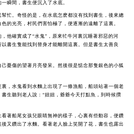
的一瞬間，書生便沉入了水底。
民幫忙。奇怪的是，在水底怎麽都沒有找到書生，後來總
白色的光亮，村民們害怕極了，便逐漸的遠離了這裏。
，他確實成了“水鬼”，原來牤牛河裏沉睡著邪惡的河
所以書生隻能找到替身才能離開這裏。但是書生太善良
自己憂傷的望著月亮發呆。然後很是惦念那隻銀色的小狐
夜裏，水鬼看到水麵上出現了一條漁船，船頭站著一個老
。書生聽到老人說：“妞妞，爺爺今天打點魚，到時候攢
生看著船尾女孩兒眼睛無神的樣子，心裏有些動容，便鑽
然後又鑽出了水麵。看著老人臉上笑開了花，書生也露出