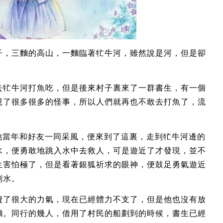
子，三麵的高山，一麵臨著牤牛河，雖然說是河，但是卻
去牤牛河打魚吃，但是後來村子裏來了一群書生，有一個
現了很多很多的怪事，所以人們就再也不敢去打魚了，流
他當年和好友一同采風，便來到了這裏，走到牤牛河邊的
水，便勇敢地跳入水中去救人，可是遊近了才發現，並不
生害怕極了，但是看著銀狐祈求的眼神，便鼓足勇氣遊近
劃水。
費了很大的力氣，現在已經體力不支了，但是他也沒有放
麵。同行的幾人，借用了村民的船劃到的時候，書生已經