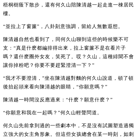
梧桐樹蔭下散步，還有何久山陪陳清越一起走進一棟居民
樓。
“並拉上了窗簾”，八卦刻意強調，留給人無數遐想。
陳清越自然也看到了，同何久山聊到這些的時候樂不可
支：“真是什麽都編排得出來，拉上窗簾不是在看片子
嗎？還什麽圈外女友，笑死了。哎？久山，這種緋聞不會
讓你掉粉吧？你要不要趕緊澄清一下？”
“我才不要澄清，”坐在陳清越對麵的何久山說道，頓了頓
後抬起頭來看向陳清越的眼睛，“你願意嗎？”
陳清越一時間沒反應過來：“什麽？願意什麽？”
“你願意和我在一起嗎？”何久山輕聲問道。
何久山先前拿到過的一些劇本中，不是沒有試圖塑造過獨
立強大的女主角形象。但這些女孩總會在某一時刻，如刺