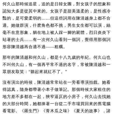
何久山那時候追星，追的是日韓女團，對女孩子的想象和
認知大多是從其中來的。女孩子是甜美溫柔的，是性感冷
豔的，是可愛柔弱的……但這些詞用在陳清越身上都不合
適。她做群演，什麽角色都不挑，男生女生都可以演，絲
毫不在意形象，躺在地上被人踩一腳的屍體，烈日炎炎下
站著的士兵……有一次何久山看到一個詞，覺得用那個詞
形容陳清越再合適不過——粗糲。
那年的陳清越和何久山，都是十八九歲的年紀。何久山也
不叫何久山，有一個再平常不過的名字，常被陳清越和一
眾朋友取笑：“聽起來就紅不了。”
沒有演出的時候，陳清越常常站在一旁看導演拍戲。她看
得認真，隨身都帶著小本子做筆記。那個時候大家租住的
地方差不多都在一起，狹窄逼仄的小房子，何久山去找她
的大部分時間，她都捧著一台從二手市場買回來的舊電腦
看電影。《羅生門》《青木瓜之味》《夏天的故事》，諸