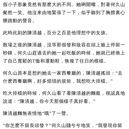
假小子形象竟然有那麽大的不同。她咧開嘴，對著何久山
粲然一笑。他沒來由地緊張了一下，似乎聽到了胸膛裏心
髒跳動的聲音。
此時此刻的陳清越，百分之百是他理想中的女孩。
散場之後的陳清越，沒等那假發和妝容在頭上臉上停留一
秒鍾，何久山趕過去約她一起吃飯的時候，她就已經換上
了自己寬鬆的T恤和運動鞋，恢複了往日的模樣。
何久山原本是想約她去一家西餐廳的，陳清越搖頭：“去
什麽西餐廳啊，好多煩瑣的規矩，我想吃大排檔。”
吃大排檔的時候，何久山看了看陳清越的麵龐，很認真地
說道：“陳清越，你今天那個樣子真好看。”
陳清越麵無表情地“哦”了一聲。
“你怎麽不留長頭發？”何久山賤兮兮地笑，“我發現你留