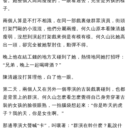
發。她整個人高高瘦瘦的，一眼看過去，完全是男孩的樣
子。
兩個人算是不打不相識，在同一部戲裏做群眾演員，街頭
打架鬥毆的小混混，他們分屬兩撥。何久山原本看陳清越
瘦弱，沒想到演起打架戲來倒是有模有樣。何久山比她高
出一頭，卻完全被她掣肘住，動彈不得。
晚上他在結工錢的地方又碰到了她，熱情地同她打招呼：
“兄弟，晚上一起喝啤酒？”
陳清越沒打算理他，白了他一眼。
第二天，兩個人又在另外一個導演的古裝戲裏碰到，也都
是背景上的群演。何久山怎麽看怎麽覺得自己身旁穿著古
裝的女孩的臉很眼熟，一拍腦袋想起來：“你是昨天的虎
子？我的天，你是女生啊。”
那邊導演大聲喊“卡”，叫嚷著：“群演在幹什麽？亂說什