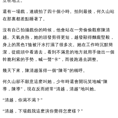
立在地上。
還有一場戲，連續拍了四十個小時。拍到最後，何久山站
在那裏都差點睡著了。
沒有自己拍攝戲份的時候，他會站在一旁偷偷觀察陳清
越。天氣炎熱，她的頭發剪得更短，越發顯得麵龐堅毅，
身上的黑色T恤被汗水打濕了很多次。她在工作時沉默簡
潔，從鏡頭中看過去，看到不滿意的地方就用手做出一個
幹脆利索的手勢，喊一聲“卡”，而後跑過去調整。
幾天下來，陳清越落得一個“陳哥”的稱呼。
何久山卻不願意這麽叫她，少年時還會開玩笑地喊“陳
導，陳導”，現在反而經常“清越，清越”地叫她。
“清越，你渴不渴？”
“清越，下場戲我這麽演你覺得怎麽樣？”