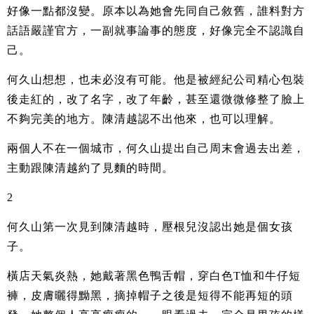
好像一點都沒變。原本以為她會先同自己敘舊，誰料對方
話語嚴謹官方，一副就事論事的態度，好像完全不認識自
己。
何久山想想，也未必沒有可能。他是被經紀公司精心包裝
後走紅的，改了名字，改了年齡，甚至還微微修整了臉上
不夠完美的地方。陳清越認不出他來，也可以理解。
兩個人不在一個城市，何久山提出自己周末會過去出差，
主動跟陳清越約了見麵的時間。
2
何久山第一次見到陳清越時，壓根兒沒認出她是個女孩
子。
橫店天氣炎熱，她戴著黑色鴨舌帽，穿白色T恤和牛仔短
褲，皮膚曬得黝黑，摘掉帽子之後是短得不能再短的頭