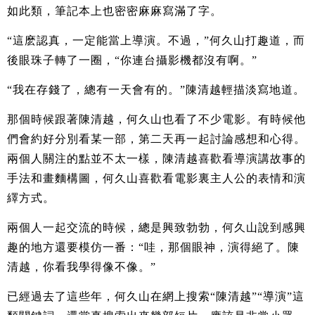
如此類，筆記本上也密密麻麻寫滿了字。
“這麽認真，一定能當上導演。不過，”何久山打趣道，而
後眼珠子轉了一圈，“你連台攝影機都沒有啊。”
“我在存錢了，總有一天會有的。”陳清越輕描淡寫地道。
那個時候跟著陳清越，何久山也看了不少電影。有時候他
們會約好分別看某一部，第二天再一起討論感想和心得。
兩個人關注的點並不太一樣，陳清越喜歡看導演講故事的
手法和畫麵構圖，何久山喜歡看電影裏主人公的表情和演
繹方式。
兩個人一起交流的時候，總是興致勃勃，何久山說到感興
趣的地方還要模仿一番：“哇，那個眼神，演得絕了。陳
清越，你看我學得像不像。”
已經過去了這些年，何久山在網上搜索“陳清越”“導演”這