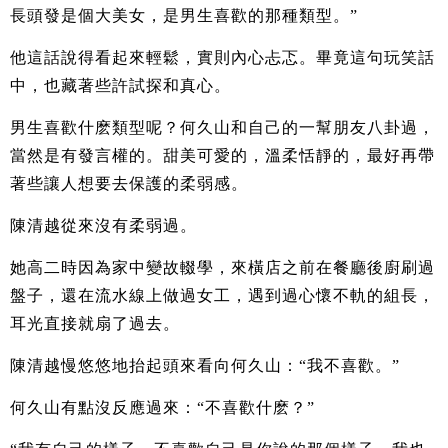
長頭發是個大美女，是男生喜歡的那種類型。”
他這話說得看起來輕鬆，實則內心忐忑。畢竟這句玩笑話
中，也藏著些許試探和真心。
男生喜歡什麽類型呢？何久山和自己的一幫朋友八卦過，
當然是有發言權的。甜美可愛的，溫柔恬靜的，最好再帶
著些讓人想要去保護的柔弱感。
陳清越從來沒有柔弱過。
她高二時因為家中變故輟學，來橫店之前在餐廳後廚刷過
盤子，還在流水線上做過女工，遇到過心懷不軌的組長，
耳光直接就扇了過去。
陳清越慢悠悠地抬起頭來看向何久山：“我不喜歡。”
何久山有點沒反應過來：“不喜歡什麽？”