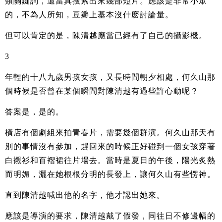
類關鍵詞，還當真搜索出來幾部短片。應該是非常小眾
的，不為人所知，豆瓣上基本沒什麽討論量。
但可以肯定的是，陳清越應當已經有了自己的攝影機。
3
年輕的十八九歲男孩女孩，又長時間朝夕相處，何久山那
個時候是否曾在某個瞬間對陳清越有過些許心動呢？
答案是，是的。
橫店有個劇組來拍青春片，需要幾個群演。何久山那天有
別的事情沒有參加，趕回來的時候正好碰到一個女孩穿著
白襯衫和百褶裙往片場去。當時是夏日的午後，陽光炙熱
而明媚，灑在她根根分明的長發上，讓何久山有些愣神。
直到陳清越喊出他的名字，他才認出她來。
應該是導演的要求，陳清越戴了假發，同往日不修邊幅的