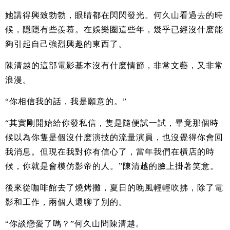
她講得興致勃勃，眼睛都在閃閃發光。何久山看過去的時
候，隱隱有些羨慕。在娛樂圈這些年，幾乎已經沒什麽能
夠引起自己強烈興趣的東西了。
陳清越的這部電影基本沒有什麽情節，非常文藝，又非常
浪漫。
“你相信我的話，我是願意的。”
“其實剛開始給你發私信，隻是隨便試一試，畢竟那個時
候以為你隻是個沒什麽演技的流量演員，也沒覺得你會回
我消息。但現在我對你有信心了，當年我們在橫店的時
候，你就是會模仿影帝的人。”陳清越的臉上掛著笑意。
後來從咖啡館去了燒烤攤，夏日的晚風輕輕吹拂，除了電
影和工作，兩個人還聊了別的。
“你談戀愛了嗎？”何久山問陳清越。