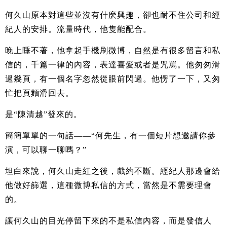
何久山原本對這些並沒有什麽興趣，卻也耐不住公司和經
紀人的安排。流量時代，他隻能配合。
晚上睡不著，他拿起手機刷微博，自然是有很多留言和私
信的，千篇一律的內容，表達喜愛或者是咒罵。他匆匆滑
過幾頁，有一個名字忽然從眼前閃過。他愣了一下，又匆
忙把頁麵滑回去。
是“陳清越”發來的。
簡簡單單的一句話——“何先生，有一個短片想邀請你參
演，可以聊一聊嗎？”
坦白來說，何久山走紅之後，戲約不斷。經紀人那邊會給
他做好篩選，這種微博私信的方式，當然是不需要理會
的。
讓何久山的目光停留下來的不是私信內容，而是發信人