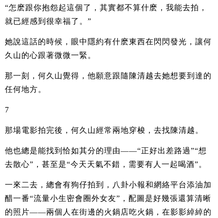
“怎麽跟你抱怨起這個了，其實都不算什麽，我能去拍，
就已經感到很幸福了。”
她說這話的時候，眼中隱約有什麽東西在閃閃發光，讓何
久山的心跟著微微一緊。
那一刻，何久山覺得，他願意跟隨陳清越去她想要到達的
任何地方。
7
那場電影拍完後，何久山經常兩地穿梭，去找陳清越。
他也總是能找到恰如其分的理由——“正好出差路過”“想
去散心”，甚至是“今天天氣不錯，需要有人一起喝酒”。
一來二去，總會有狗仔拍到，八卦小報和網絡平台添油加
醋一番“流量小生密會圈外女友”，配圖是好幾張還算清晰
的照片——兩個人在街邊的火鍋店吃火鍋，在影影綽綽的