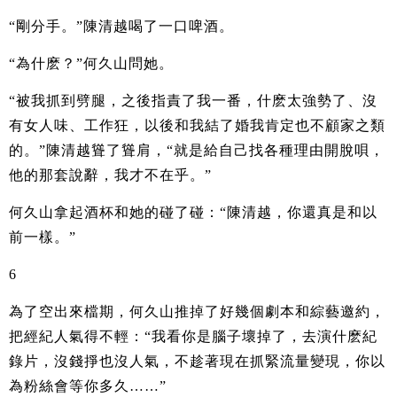
“剛分手。”陳清越喝了一口啤酒。
“為什麽？”何久山問她。
“被我抓到劈腿，之後指責了我一番，什麽太強勢了、沒
有女人味、工作狂，以後和我結了婚我肯定也不顧家之類
的。”陳清越聳了聳肩，“就是給自己找各種理由開脫唄，
他的那套說辭，我才不在乎。”
何久山拿起酒杯和她的碰了碰：“陳清越，你還真是和以
前一樣。”
6
為了空出來檔期，何久山推掉了好幾個劇本和綜藝邀約，
把經紀人氣得不輕：“我看你是腦子壞掉了，去演什麽紀
錄片，沒錢掙也沒人氣，不趁著現在抓緊流量變現，你以
為粉絲會等你多久……”