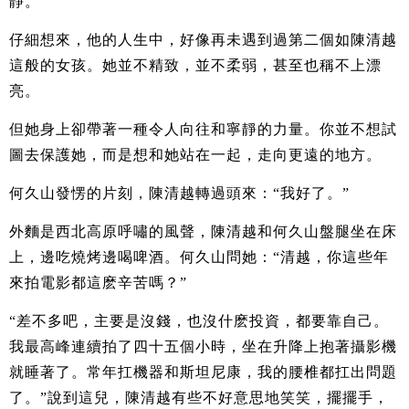
靜。
仔細想來，他的人生中，好像再未遇到過第二個如陳清越
這般的女孩。她並不精致，並不柔弱，甚至也稱不上漂
亮。
但她身上卻帶著一種令人向往和寧靜的力量。你並不想試
圖去保護她，而是想和她站在一起，走向更遠的地方。
何久山發愣的片刻，陳清越轉過頭來：“我好了。”
外麵是西北高原呼嘯的風聲，陳清越和何久山盤腿坐在床
上，邊吃燒烤邊喝啤酒。何久山問她：“清越，你這些年
來拍電影都這麽辛苦嗎？”
“差不多吧，主要是沒錢，也沒什麽投資，都要靠自己。
我最高峰連續拍了四十五個小時，坐在升降上抱著攝影機
就睡著了。常年扛機器和斯坦尼康，我的腰椎都扛出問題
了。”說到這兒，陳清越有些不好意思地笑笑，擺擺手，