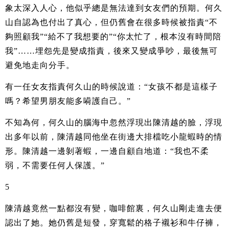
象太深入人心，他似乎總是無法達到女友們的預期。何久
山自認為也付出了真心，但仍舊會在很多時候被指責“不
夠照顧我”“給不了我想要的”“你太忙了，根本沒有時間陪
我”……埋怨先是變成指責，後來又變成爭吵，最後無可
避免地走向分手。
有一任女友指責何久山的時候說道：“女孩不都是這樣子
嗎？希望男朋友能多嗬護自己。”
不知為何，何久山的腦海中忽然浮現出陳清越的臉，浮現
出多年以前，陳清越同他坐在街邊大排檔吃小龍蝦時的情
形。陳清越一邊剝著蝦，一邊自顧自地道：“我也不柔
弱，不需要任何人保護。”
5
陳清越竟然一點都沒有變，咖啡館裏，何久山剛走進去便
認出了她。她仍舊是短發，穿寬鬆的格子襯衫和牛仔褲，