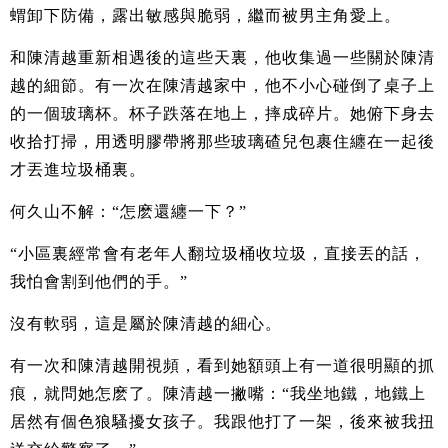
蝟卸下防備，露出敏感與脆弱，繼而被男主角愛上。
和陳清越重新相遇後的這些天裏，他收集過一些關於陳清
越的細節。有一次在陳清越家中，他不小心碰倒了桌子上
的一個玻璃杯。杯子跌落在地上，摔成碎片。她俯下身去
收拾打掃，用透明膠帶將那些玻璃碴兒包裹住纏在一起後
才丟進垃圾桶裏。
何久山不解：“怎麽還纏一下？”
“小區裏經常會有老年人翻垃圾桶收垃圾，直接丟的話，
我怕會割到他們的手。”
沒有軟弱，這是屬於陳清越的細心。
有一次和陳清越開視頻，看到她額頭上有一道很明顯的抓
痕，就問她怎麽了。陳清越一撇嘴：“我坐地鐵，地鐵上
居然有個色狼騷擾女孩子。我跟他打了一架，後來被我扭