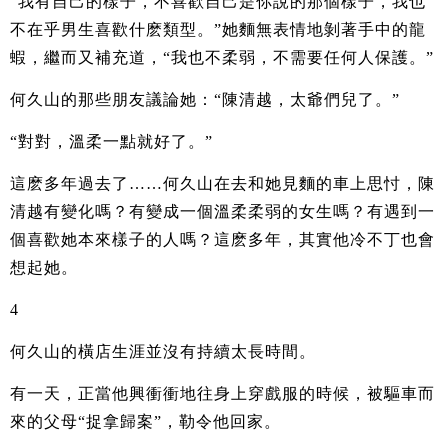
“我有自己的樣子，不喜歡自己是你說的那個樣子，我也
不在乎男生喜歡什麽類型。”她麵無表情地剝著手中的龍
蝦，繼而又補充道，“我也不柔弱，不需要任何人保護。”
何久山的那些朋友議論她：“陳清越，太爺們兒了。”
“對對，溫柔一點就好了。”
這麽多年過去了……何久山在去和她見麵的車上思忖，陳
清越有變化嗎？有變成一個溫柔柔弱的女生嗎？有遇到一
個喜歡她本來樣子的人嗎？這麽多年，其實他冷不丁也會
想起她。
4
何久山的橫店生涯並沒有持續太長時間。
有一天，正當他興衝衝地往身上穿戲服的時候，被驅車而
來的父母“捉拿歸案”，勒令他回家。