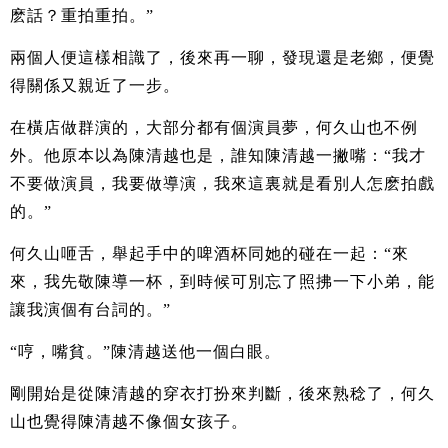
麽話？重拍重拍。”
兩個人便這樣相識了，後來再一聊，發現還是老鄉，便覺
得關係又親近了一步。
在橫店做群演的，大部分都有個演員夢，何久山也不例
外。他原本以為陳清越也是，誰知陳清越一撇嘴：“我才
不要做演員，我要做導演，我來這裏就是看別人怎麽拍戲
的。”
何久山咂舌，舉起手中的啤酒杯同她的碰在一起：“來
來，我先敬陳導一杯，到時候可別忘了照拂一下小弟，能
讓我演個有台詞的。”
“哼，嘴貧。”陳清越送他一個白眼。
剛開始是從陳清越的穿衣打扮來判斷，後來熟稔了，何久
山也覺得陳清越不像個女孩子。