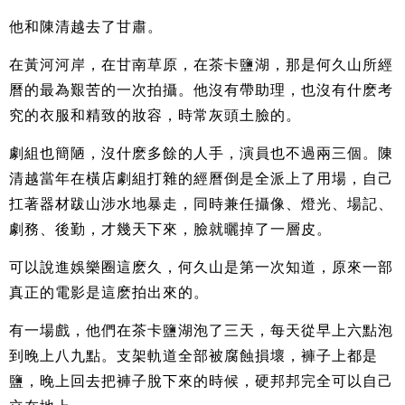
他和陳清越去了甘肅。
在黃河河岸，在甘南草原，在茶卡鹽湖，那是何久山所經
曆的最為艱苦的一次拍攝。他沒有帶助理，也沒有什麽考
究的衣服和精致的妝容，時常灰頭土臉的。
劇組也簡陋，沒什麽多餘的人手，演員也不過兩三個。陳
清越當年在橫店劇組打雜的經曆倒是全派上了用場，自己
扛著器材跋山涉水地暴走，同時兼任攝像、燈光、場記、
劇務、後勤，才幾天下來，臉就曬掉了一層皮。
可以說進娛樂圈這麽久，何久山是第一次知道，原來一部
真正的電影是這麽拍出來的。
有一場戲，他們在茶卡鹽湖泡了三天，每天從早上六點泡
到晚上八九點。支架軌道全部被腐蝕損壞，褲子上都是
鹽，晚上回去把褲子脫下來的時候，硬邦邦完全可以自己