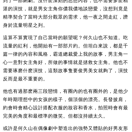
到了一部網劇。沒什麽深刻的思想內容，也不需要多麽精
湛的演技，就是男女主角你儂我儂地談戀愛，沒想到竟是
精準契合了當時大部分觀眾的需求，他一夜之間走紅，躋
身於流量明星之列。
這算不算實現了自己當時的願望呢？何久山也不知道。吃
流量的紅利，他開始有一部部片約。但坦白來說，都是千
篇一律的內容和風格，霸道總裁愛上我的故事，男主角一
心一意對女主角好，所做的事情就是拯救女主角。他也不
需要琢磨什麽演技，這類故事隻要俊男美女就夠了，演技
反而是最不重要的。
他也有過那麽兩三段戀情，有圈內的也有圈外的，是他少
年時期理想中的女孩的樣子，個頂個的漂亮。長發披肩，
約會時會精心設計搭配衣服的妝容和香水，拍照時會有最
完美的角度和最標準的微笑。但都沒持續太久。
或許是何久山在偶像劇中塑造出的強勢又體貼的好男友形