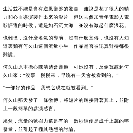
生活並不總是會有逆風翻盤的驚喜，雖說是花了很大的精
力和心血導演製作出來的影片，但送去參加青年電影人電
影評選的時候，還是如石沉大海，並沒有激起什麽浪花。
也難怪，沒什麽名氣的導演，沒有什麽宣傳，也沒有人知
道裏麵有何久山這個流量小生，作品是否被認真對待都很
難說。
何久山原本擔心陳清越會難過，可她沒有，反倒寬慰起何
久山來：“沒事，慢慢來，早晚有一天會被看到的。”
“一部好的作品，我想它現在就被看到。”
何久山那天發了一條微博，將短片的鏈接附著其上，並附
上一段簡單的參演感言。
果然，流量的號召力還是有的，數秒鍾便是成千上萬的轉
發量，並引起了極其熱烈的討論。