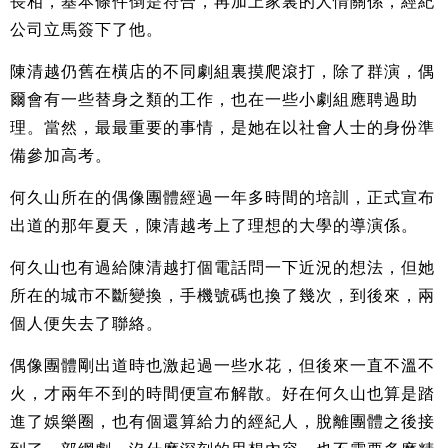
長相，基本條件倒是符合，再加上家裏的人情關係，經紀
公司立馬簽下了他。
陳清越仍舊在橫店的不同劇組裏摸爬滾打，除了群演，偶
爾會有一些替身之類的工作，也在一些小劇組應聘過助
理。當然，最最重要的事情，是她在以社會人士的身份準
備參加高考。
何久山所在的偶像團體經過一年多時間的培訓，正式宣布
出道的那年夏天，陳清越考上了理想的大學的導演係。
何久山也有過給陳清越打個電話問一下近況的想法，但她
所在的城市不斷變換，手機號碼也換了幾次，到後來，兩
個人便失去了聯絡。
偶像團體剛出道時也激起過一些水花，但後來一直不溫不
火，才兩年不到的時間便宣布解散。好在何久山也算是踏
進了娛樂圈，也有個還算給力的經紀人，脫離團體之後接