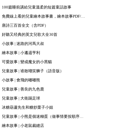
100篇睡前講給兒童溫柔的短篇童話故事
免費線上看的兒童繪本故事書，繪本故事PDF/PPT下載
唐詩三百首全文（含PDF）
好聽又经典的英文兒歌大全30首
小故事 | 迷路的河馬大叔
繪本故事 | 小邋遢亨利
可愛故事 | 變成魔女的小黑貓
兒童故事 | 谁敢嘲笑狮子（語音版）
小故事 | 會飛的嘟嘟熊
兒童故事 | 善良的九色鹿
兒童故事 | 大衛踢足球
冰糖葫蘆先生和糖炒栗子小姐
兒童故事 | 小熊是個迷糊蛋（做事情要按順序來哦）
繪本故事 | 小老鼠裁縫店