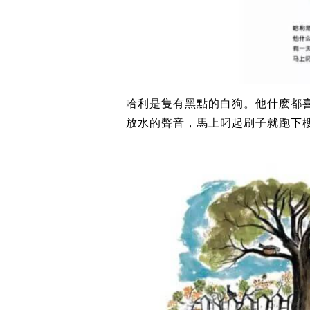
哈利是隻有黑點的白狗。他什麽都
放水的聲音，馬上叼起刷子就跑下樓...