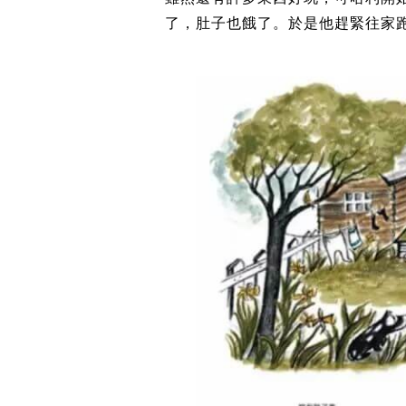
了，肚子也餓了。於是他趕緊往家