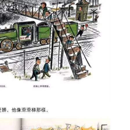
更髒。他像滑滑梯那樣。