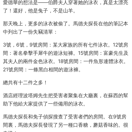
愛德華的想法是——伯爵夫人穿著她的泳衣，真是太漂亮
了！還好，他是兔子，不是山羊。
那天晚上，更多的泳衣被偷了。馬德夫探長在他的筆記本
中列出了一份失竊清單：
3號，6號，9號房間：某大家族的所有七件泳衣。12號房
間：著名拳擊手犀牛的遊泳短褲。15號房間：富豪先生及
其夫人的兩件金色泳衣。18號房間：一件魚形連體泳衣。
21號房間：一條黑白相間的遊泳褲。
總共有十二件之多！
酒店經理波塔姆先生把受害者聚集在大廳裏，在蘇西的幫
助下他給大家提供了一些備用的泳衣。
馬德夫探長和免子偵探搜查了受害者們的房間。在9號房
間裏，馬德夫探長發現了另一種口香糖，蘑菇香味的。很