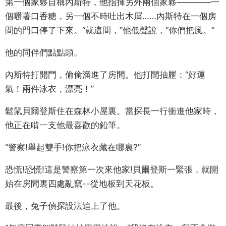
第一個家夥自稱內斯特，他指揮另外兩個家夥————一
個嚼著口香糖，另一個不時吐出木屑……內斯特在一個房
間的門口停了下來。“就這間，”他低聲說，“你們把風。”
他的同伴們點點頭。
內斯特打開門，偷偷溜進了房間。他打開抽屜：“好運
氣！兩件泳衣，漂亮！”
鬆鼠貝爾登斯住在森林小屋裏。當探長一行衝進他家時，
他正在啃一支他最喜歡的鉛筆。
“警察!舉起雙手!你把泳衣藏在哪裏?”
恐慌!恐慌!這是警察第一次來他家!貝爾登斯一緊張，就開
始在房間裏四處亂竄--從地板到天花板。
最後，兔子偵探設法追上了他。