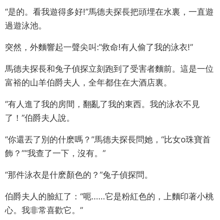
“是的。看我遊得多好!”馬德夫探長把頭埋在水裏，一直遊
過遊泳池。
突然，外麵響起一聲尖叫:“救命!有人偷了我的泳衣!”
馬德夫探長和兔子偵探立刻跑到了受害者麵前。這是一位
富裕的山羊伯爵夫人，全年都住在大酒店裏。
“有人進了我的房間，翻亂了我的東西。我的泳衣不見
了！”伯爵夫人說。
“你還丟了別的什麽嗎？”馬德夫探長問她，“比女o珠寶首
飾？”“我查了一下，沒有。”
“那件泳衣是什麽顏色的？”兔子偵探問。
伯爵夫人的臉紅了：“呃……它是粉紅色的，上麵印著小桃
心。我非常喜歡它。”