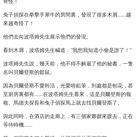
奇怪！
免子偵探在拳擊手犀牛的房間裏，發現了很多木屑……越
來越奇怪了！
他們去向波塔姆先生展示他們的發現。
看到木屑，波塔姆先生喊道：“我想我知道小偷是誰了！”
波塔姆先生說，幾天前，他不得不解雇了他的秘書，一隻
名叫貝爾登斯的鬆鼠。
因為貝爾登斯不愛幹活，光愛啃鉛筆，到處都是刨花，甚
至廚房裏都有……在波塔姆先生看來，這是貝爾登斯的報
複。馬德夫探長和兔子偵探馬上就去找貝爾登斯了。
與此同時，在酒店的走廊上，有三個家夥踱來踱去，正在
等待時機……