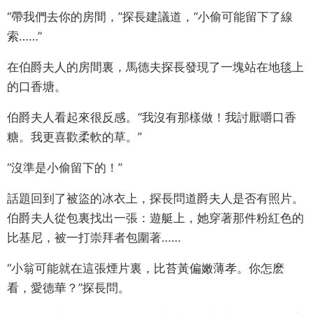
“帶我們去你的房間，”探長建議道，“小偷可能留下了線
索……”
在伯爵夫人的房間裏，馬德夫探長發現了一塊站在地毯上
的口香塘。
伯爵夫人看起來很反感。“我沒有那樣做！我討厭嚼口香
糖。我更喜歡柔軟的草。”
“沒準是小偷留下的！”
話題回到了被盜的冰衣上，探長問道爵夫人是否有照片。
伯爵夫人從包裏找出一張：遊艇上，她穿著那件粉紅色的
比基尼，被一打崇拜者包圍著……
“小翁可能就在這張煙片裏，比苔黃偏嫩薄孝。你怎麽
看，愛德華？”探長問。