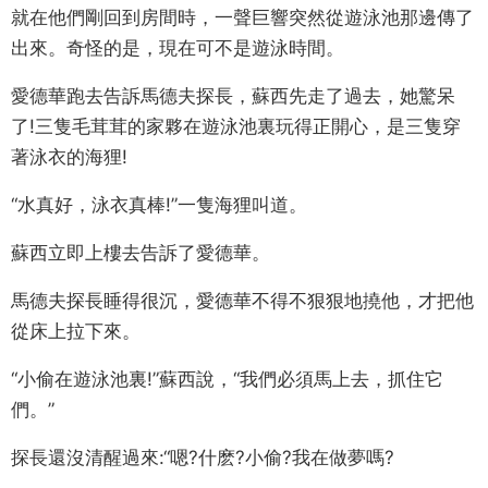
就在他們剛回到房間時，一聲巨響突然從遊泳池那邊傳了
出來。奇怪的是，現在可不是遊泳時間。
愛德華跑去告訴馬德夫探長，蘇西先走了過去，她驚呆
了!三隻毛茸茸的家夥在遊泳池裏玩得正開心，是三隻穿
著泳衣的海狸!
“水真好，泳衣真棒!”一隻海狸叫道。
蘇西立即上樓去告訴了愛德華。
馬德夫探長睡得很沉，愛德華不得不狠狠地撓他，才把他
從床上拉下來。
“小偷在遊泳池裏!”蘇西說，“我們必須馬上去，抓住它
們。”
探長還沒清醒過來:“嗯?什麽?小偷?我在做夢嗎?