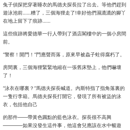
兔子偵探把穿著睡衣的馬德夫探長拉了出去。等他們趕到
遊泳池前……糟了，三個海狸走了!幸好他們濕漉漉的腳丫
在地上留下了痕跡……
這些痕跡將愛德華一行人帶到了酒店閣樓中的一個小房間
前。
“警察！開門！”門應聲而落，原來早被蟲子蛀得腐朽了。
房間裏，三個海狸緊緊地縮在一張舊床墊上，他們嚇壞
了！
“泳衣在哪裏？”馬德夫探長喊道。內斯特指了指角落裏的
一隻行李箱。馬德夫探長打開它，發現了所有被盜的泳
衣，包括他自己
的那件——帶黃色圓點的藍色泳衣。探長很不高興
————如果沒發生這件事，他這會兒應該在水中暢遊