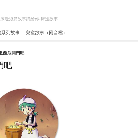
床邊短篇故事講給你-
床邊故事
物系列故事
兒童故事（附音檔）
西瓜西瓜開門吧
門吧