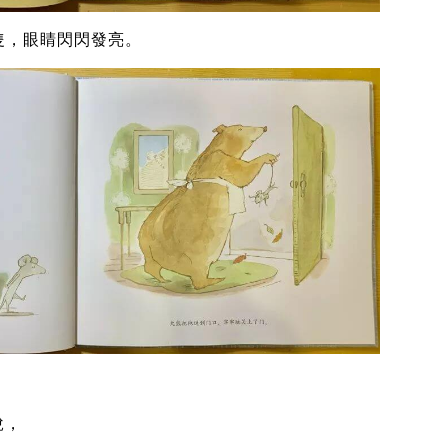
隻，眼睛閃閃發亮。
說，