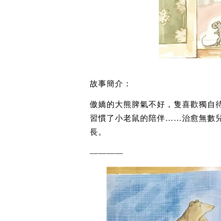
故事簡介：
傲嬌的大熊脾氣不好，隻喜歡獨自待
習慣了小老鼠的陪伴……治愈無數
長。
————