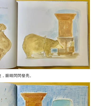
隻，眼睛閃閃發亮。