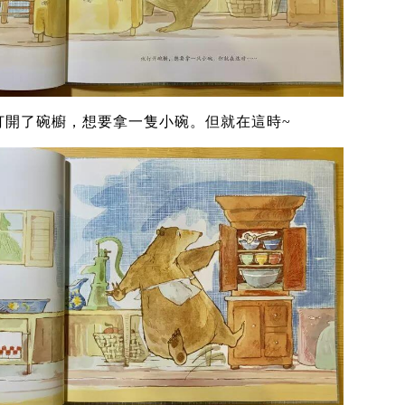
打開了碗櫥，想要拿一隻小碗。但就在這時~