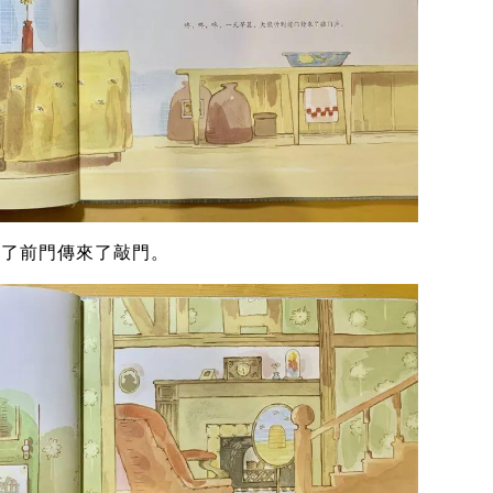
聽到了前門傳來了敲門。