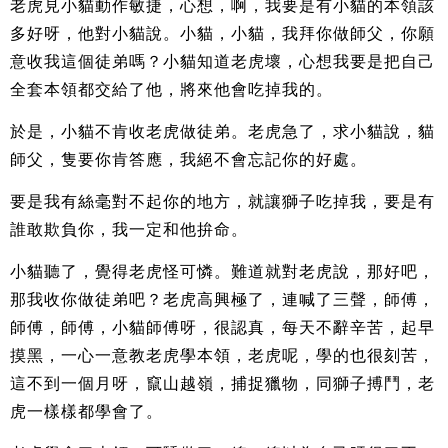
老虎見小貓動作敏捷，心想，啊，我要是有小貓的本領該
多好呀，他對小貓說。小貓，小貓，我拜你做師父，你願
意收我這個徒弟嗎？小貓知道老虎壞，心想我要是把自己
全套本領都交給了他，將來他會吃掉我的。
於是，小貓不肯收老虎做徒弟。老虎急了，求小貓說，貓
師父，隻要你肯答應，我絕不會忘記你的好處。
要是我有絲毫對不起你的地方，就讓獅子吃掉我，要是有
誰敢欺負你，我一定和他拚命。
小貓聽了，覺得老虎怪可憐。難道就對老虎說，那好吧，
那我收你做徒弟吧？老虎高興極了，連喊了三聲，師傅，
師傅，師傅，小貓師傅呀，很認真，每天不辭辛苦，起早
摸黑，一心一意教老虎學本領，老虎呢，學的也很刻苦，
這不到一個月呀，竄山越嶺，捕捉獵物，同獅子搏鬥，老
虎一樣樣都學會了。