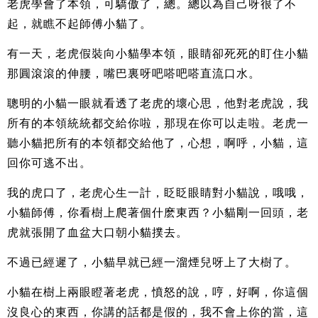
老虎學會了本領，可驕傲了，總。總以為自己呀很了不
起，就瞧不起師傅小貓了。
有一天，老虎假裝向小貓學本領，眼睛卻死死的盯住小貓
那圓滾滾的伸腰，嘴巴裏呀吧嗒吧嗒直流口水。
聰明的小貓一眼就看透了老虎的壞心思，他對老虎說，我
所有的本領統統都交給你啦，那現在你可以走啦。老虎一
聽小貓把所有的本領都交給他了，心想，啊呼，小貓，這
回你可逃不出。
我的虎口了，老虎心生一計，眨眨眼睛對小貓說，哦哦，
小貓師傅，你看樹上爬著個什麽東西？小貓剛一回頭，老
虎就張開了血盆大口朝小貓撲去。
不過已經遲了，小貓早就已經一溜煙兒呀上了大樹了。
小貓在樹上兩眼瞪著老虎，憤怒的說，哼，好啊，你這個
沒良心的東西，你講的話都是假的，我不會上你的當，這