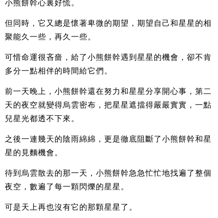
小熊餅幹心裏好慌。
但同時，它又總是懷著卑微的期望，期望自己和星星的相
聚能久一些，再久一些。
可惜命運很吝嗇，給了小熊餅幹遇到星星的機會，卻不肯
多分一點相伴的時間給它們。
前一天晚上，小熊餅幹還在努力和星星分享開心事，第二
天的夜空就變得烏雲密布，把星星遮擋得嚴嚴實實，一點
兒星光都透不下來。
之後一連幾天的陰雨綿綿，更是徹底阻斷了小熊餅幹和星
星的見麵機會。
待到烏雲散去的那一天，小熊餅幹急急忙忙地找遍了整個
夜空，數遍了每一顆閃爍的星星。
可是天上再也沒有它的那顆星星了。