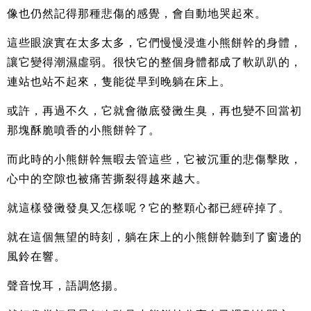
像也仍然記得那種悲傷的感覺，會自動地哭起來。
這些眼淚實在太多太多，它們慢慢浸進小熊餅幹的身體，
讓它變得潮濕虛弱。很快它的整個身體都成了軟趴趴的，
連站也站不起來，隻能從早到晚躺在床上。
或許，再過不久，它就會徹底發黴生臭，再也變不回當初
那塊酥脆噴香的小熊餅幹了。
而此時的小熊餅幹無暇去管這些，它被沉重的悲傷擊敗，
心中的空隙也被痛苦撕裂得越來越大。
就這樣發黴發臭又怎樣呢？它的整顆心都已經碎掉了。
就在這個無望的時刻，躺在床上的小熊餅幹聽到了窗邊的
風鈴在響。
聲音悅耳，語調悠揚。