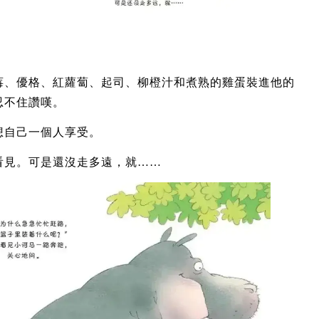
莓、優格、紅蘿蔔、起司、柳橙汁和煮熟的雞蛋裝進他的
忍不住讚嘆。
想自己一個人享受。
看見。可是還沒走多遠，就……