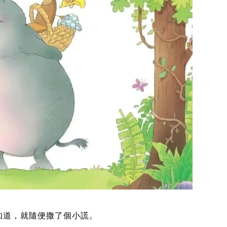
知道，就隨便撒了個小謊。