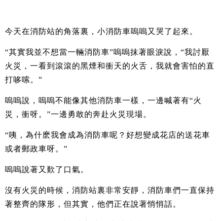
今天在消防站的角落裏，小消防車嗚嗚又哭了起來。
“其實我並不想當一輛消防車”嗚嗚抹著眼淚說，“我討厭
火災，一看到滾滾的黑煙和衝天的火舌，我就會害怕的直
打哆嗦。”
嗚嗚說，嗚嗚不能像其他消防車一樣，一邊喊著有“火
災，衝呀。”一邊勇敢的奔赴火災現場。
“咦，為什麽我會成為消防車呢？好想變成花店的送花車
或者郵政車呀。”
嗚嗚說著又歎了口氣。
沒有火災的時候，消防站裏非常安靜，消防車們一直保持
著整齊的隊形，但其實，他們正在說著悄悄話。