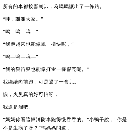
所有的車都按響喇叭，為嗚嗚讓出了一條路。
“哇，謝謝大家。”
“嗚—嗚—嗚—”
“我跑起來也能像風一樣快呢，”
“嗚—嗚—嗚—”
“我的警笛聲也能像打雷一樣響亮呢。”
我繼續向前跑，可是過了一會兒。
誒，火災真的好可怕呀，
我還是溜吧。
“媽媽你看這輛消防車跑得慢吞吞的。”小鴨子說，“你是
不是生病了呀？”鴨媽媽問道，