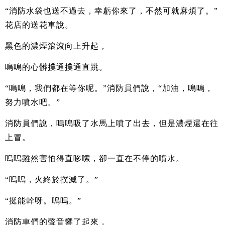
“消防水袋也送不過去，幸虧你來了，不然可就麻煩了。”
花店的送花車說。
黑色的濃煙滾滾向上升起，
嗚嗚的心髒撲通撲通直跳。
“嗚嗚，我們都在等你呢。”消防員們說，“加油，嗚嗚，
努力噴水吧。”
消防員們說，嗚嗚吸了水馬上噴了出去，但是濃煙還在往
上冒。
嗚嗚雖然害怕得直哆嗦，卻一直在不停的噴水。
“嗚嗚，火終於撲滅了。”
“挺能幹呀。嗚嗚。”
消防車們的聲音響了起來，