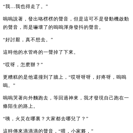
“我…我也得走了。”
嗚嗚說著，發出咯楞楞的聲音，但是這可不是發動機啟動
的聲音，而是嚇壞了的嗚嗚渾身發抖的聲音。
“好討厭，真不想去。”
這時他的水管咚的一聲掉了下來。
“哎呀，怎麽辦？”
更糟糕的是他還撞到了牆上，“哎呀呀呀，好疼呀，嗚嗚
嗚。”
嗚嗚哭著向外麵跑去，等回過神來，我才發現自己跑在一
條陌生的路上。
“咦，火災在哪裏？大家都去哪兒了？”
這時傳來滴滴滴的聲音，“喂，小家夥，”