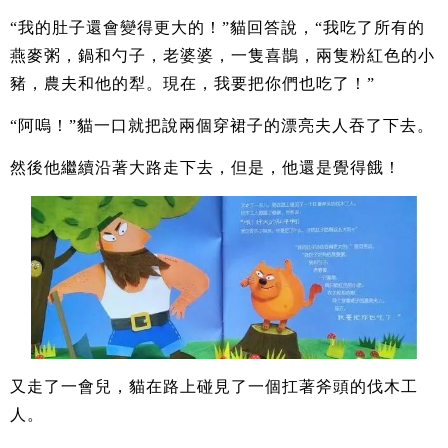
“我的肚子還會變得更大的！”貓回答說，“我吃了所有的
燕麥粥，鍋和勺子，老婆婆，一隻喜鵲，兩隻粉紅色的小
豬，農夫和他的犁。現在，我要把你們也吃了！”
“阿嗚！”貓一口就把說兩個穿裙子的漂亮夫人吞了下去。
然後他繼續沿著大路走下去，但是，他還是覺得餓！
又走了一會兒，貓在路上碰見了一個扛著斧頭的伐木工
人。