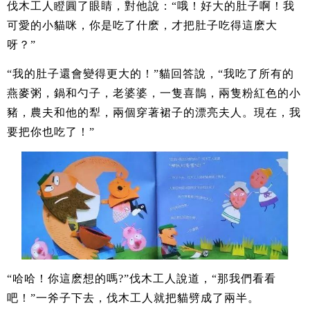
伐木工人瞪圓了眼睛，對他說：“哦！好大的肚子啊！我
可愛的小貓咪，你是吃了什麽，才把肚子吃得這麽大
呀？”
“我的肚子還會變得更大的！”貓回答說，“我吃了所有的
燕麥粥，鍋和勺子，老婆婆，一隻喜鵲，兩隻粉紅色的小
豬，農夫和他的犁，兩個穿著裙子的漂亮夫人。現在，我
要把你也吃了！”
“哈哈！你這麽想的嗎?”伐木工人說道，“那我們看看
吧！”一斧子下去，伐木工人就把貓劈成了兩半。