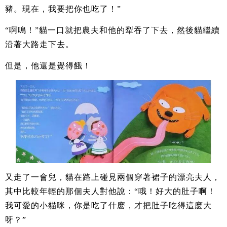
豬。現在，我要把你也吃了！”
“啊嗚！”貓一口就把農夫和他的犁吞了下去，然後貓繼續
沿著大路走下去。
但是，他還是覺得餓！
又走了一會兒，貓在路上碰見兩個穿著裙子的漂亮夫人，
其中比較年輕的那個夫人對他說：“哦！好大的肚子啊！
我可愛的小貓咪，你是吃了什麽，才把肚子吃得這麽大
呀？”