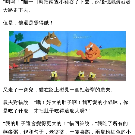
“啊嗚！”貓一口就把兩隻小豬吞了下去，然後他繼續沿著
大路走下去。
但是，他還是覺得餓！
又走了一會兒，貓在路上碰見一個扛著犁的農夫。
農夫對貓說：“哦！好大的肚子啊！我可愛的小貓咪，你
是吃了什麽，才把肚子吃得這麽大呀?”
“我的肚子還會變得更大的！”貓回答說，“我吃了所有的
燕麥粥，鍋和勺子，老婆婆，一隻喜鵲，兩隻粉紅色的小