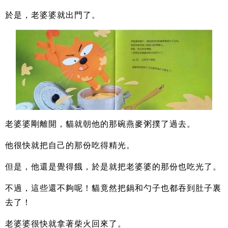
於是，老婆婆就出門了。
老婆婆剛離開，貓就朝他的那碗燕麥粥撲了過去。
他很快就把自己的那份吃得精光。
但是，他還是覺得餓，於是就把老婆婆的那份也吃光了。
不過，這些還不夠呢！貓竟然把鍋和勺子也都吞到肚子裏
去了！
老婆婆很快就拿著柴火回來了。