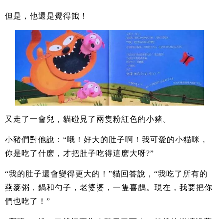
但是，他還是覺得餓！
又走了一會兒，貓碰見了兩隻粉紅色的小豬。
小豬們對他說：“哦！好大的肚子啊！我可愛的小貓咪，
你是吃了什麽，才把肚子吃得這麽大呀?”
“我的肚子還會變得更大的！”貓回答說，“我吃了所有的
燕麥粥，鍋和勺子，老婆婆，一隻喜鵲。現在，我要把你
們也吃了！”