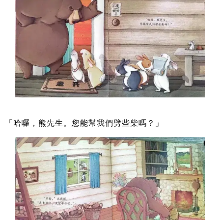
「哈囉，熊先生。您能幫我們劈些柴嗎？」