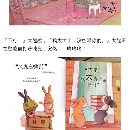
「不行，」大熊說，「我太忙了，沒空幫你們。」大熊正
在壁爐前打著盹兒，突然……咚咚咚！