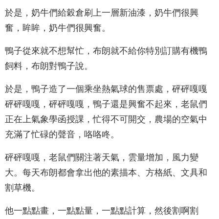
於是，奶牛們給穀倉刷上一層新油漆，奶牛們很興
奮，眸眸，奶牛們很興奮。
鴨子從來就不想幫忙，布朗就不給你特別訂購有機鴨
飼料，布朗對鴨子說。
於是，鴨子造了一個乘坐熱氣球的售票處，砰砰嘎嘎
砰砰嘎嘎，砰砰嘎嘎，鴨子還是興奮不起來，老鼠們
正在上氣象學函授課，忙得不可開交，農場的空氣中
充滿了忙碌的聲音，咯咯咚。
砰砰嘎嘎，老鼠們關注著天氣，雲量增加，風力變
大。每天布朗都會拿出他的素描本、方格紙、文具和
割草機。
他一點點畫，一點點量，一點點計算，然後割啊割