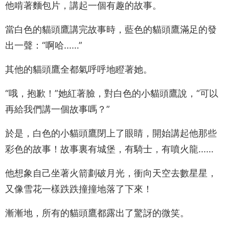
他啃著麵包片，講起一個有趣的故事。
當白色的貓頭鷹講完故事時，藍色的貓頭鷹滿足的發
出一聲：“啊哈...…”
其他的貓頭鷹全都氣呼呼地瞪著她。
“哦，抱歉！”她紅著臉，對白色的小貓頭鷹說，“可以
再給我們講一個故事嗎？”
於是，白色的小貓頭鷹閉上了眼睛，開始講起他那些
彩色的故事！故事裏有城堡，有騎士，有噴火龍...…
他想象自己坐著火箭劃破月光，衝向天空去數星星，
又像雪花一樣跌跌撞撞地落了下來！
漸漸地，所有的貓頭鷹都露出了驚訝的微笑。