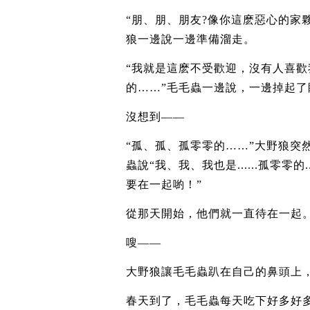
“朋、朋、朋友?像你這麽惡心的家
狼一邊說一邊準備溜走。
“我就是這麽不受歡迎，沒有人喜歡我..
的……”毛毛蟲一邊說，一邊掉起了
沒想到——
“孤、孤、孤零零的……”大野狼突
蟲說“我、我、我也是......孤零零
要在一起喲！”
從那天開始，他們就一直待在一起
嗖——
大野狼讓毛毛蟲趴在自己的鼻頭上
春天到了，毛毛蟲每天吃下好多好