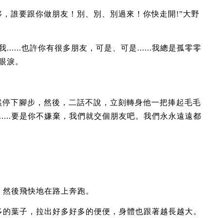
夥，誰要跟你做朋友！別、別、別過來！你快走開!”大野
....也許你有很多朋友，可是、可是......我總是孤零零
眼淚。
然停下腳步，然後，二話不說，立刻轉身他一把捧起毛毛
的......要是你不嫌棄，我們就交個朋友吧。我們永永遠遠都
。
，然後飛快地在路上奔跑。
多的葉子，拉出好多好多的便便，身體也跟著越長越大。