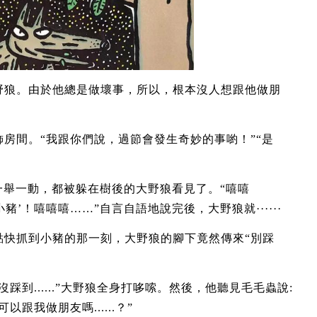
野狼。由於他總是做壞事，所以，根本沒人想跟他做朋
房間。“我跟你們說，過節會發生奇妙的事喲！”“是
一舉一動，都被躲在樹後的大野狼看見了。“嘻嘻
群小豬’！嘻嘻嘻……”自言自語地說完後，大野狼就······
點快抓到小豬的那一刻，大野狼的腳下竟然傳來“別踩
踩到......”大野狼全身打哆嗦。然後，他聽見毛毛蟲說:
跟我做朋友嗎......？”