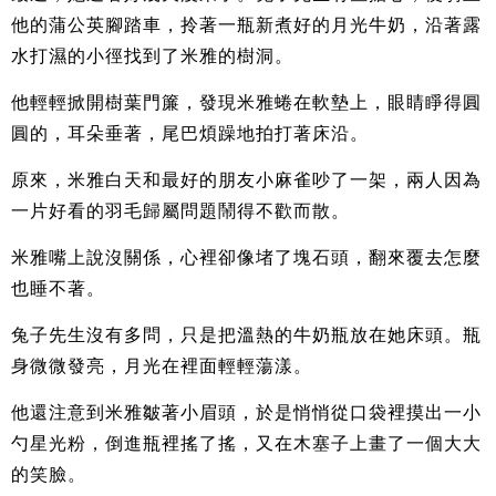
他的蒲公英腳踏車，拎著一瓶新煮好的月光牛奶，沿著露
水打濕的小徑找到了米雅的樹洞。
他輕輕掀開樹葉門簾，發現米雅蜷在軟墊上，眼睛睜得圓
圓的，耳朵垂著，尾巴煩躁地拍打著床沿。
原來，米雅白天和最好的朋友小麻雀吵了一架，兩人因為
一片好看的羽毛歸屬問題鬧得不歡而散。
米雅嘴上說沒關係，心裡卻像堵了塊石頭，翻來覆去怎麼
也睡不著。
兔子先生沒有多問，只是把溫熱的牛奶瓶放在她床頭。瓶
身微微發亮，月光在裡面輕輕蕩漾。
他還注意到米雅皺著小眉頭，於是悄悄從口袋裡摸出一小
勺星光粉，倒進瓶裡搖了搖，又在木塞子上畫了一個大大
的笑臉。