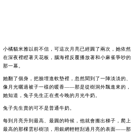
小橘貓米雅以前不信，可這次月亮已經圓了兩次，她依然
在深夜裡瞪著天花板，腦海裡反覆播放著和小麻雀爭吵的
那一幕。
她翻了個身，把臉埋進軟墊裡，忽然聞到了一陣淡淡的、
像月光曬過被子一樣的暖香——那是從樹洞外飄進來的，
她知道，兔子先生正在煮今晚的月光牛奶。
兔子先生賣的可不是普通牛奶。
每到月亮升到最高、最圓的時候，他就會搬出梯子，爬上
最高的那棵雲杉樹頂，用銀網輕輕刮過月亮的表面——那