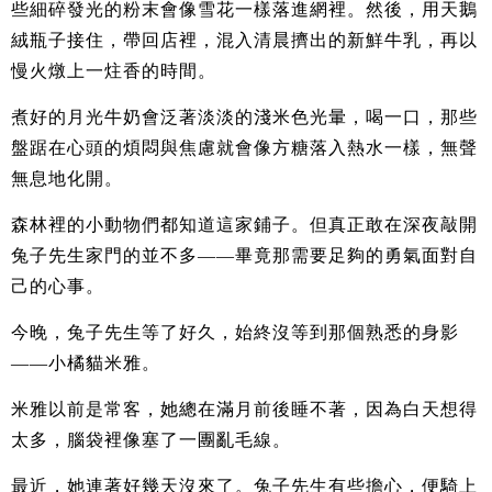
些細碎發光的粉末會像雪花一樣落進網裡。然後，用天鵝
絨瓶子接住，帶回店裡，混入清晨擠出的新鮮牛乳，再以
慢火燉上一炷香的時間。
煮好的月光牛奶會泛著淡淡的淺米色光暈，喝一口，那些
盤踞在心頭的煩悶與焦慮就會像方糖落入熱水一樣，無聲
無息地化開。
森林裡的小動物們都知道這家鋪子。但真正敢在深夜敲開
兔子先生家門的並不多——畢竟那需要足夠的勇氣面對自
己的心事。
今晚，兔子先生等了好久，始終沒等到那個熟悉的身影
——小橘貓米雅。
米雅以前是常客，她總在滿月前後睡不著，因為白天想得
太多，腦袋裡像塞了一團亂毛線。
最近，她連著好幾天沒來了。兔子先生有些擔心，便騎上