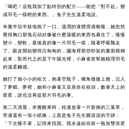
「喝吧！這瓶我加了點特別的配方——能把『對不起』變
成羽毛一樣輕的東西。」兔子先生溫柔地說。
米雅半信半疑地抿了一口。溫潤的液體滑過喉嚨，她忽然
覺得胸口那塊石頭好像被什麼溫暖的東西包裹住了，慢慢
變小，變軟，最後真的像一片羽毛一樣，隨著呼吸飄走
了。眼皮開始變得沉甸甸的，腦海裡那些吵架的畫面模糊
起來，取而代之的是下午陽光裡，小麻雀曾幫她梳理羽毛
的溫柔觸感。
她打了個小小的哈欠，抱著空瓶子，嘴角微微上翹，沉入
了夢鄉。夢裡，她和小麻雀又並肩坐在枝頭，數著天上的
星星，誰也沒再提那片羽毛的事。
第二天清晨，米雅醒來時，枕邊放著一片新摘的三葉草，
旁邊還有一張小紙條，上面是兔子先生圓滾滾的字跡：
「下次睡不著，記得來找我。我永遠給你留一瓶加雙倍星