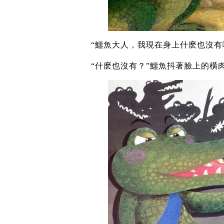
“鱷魚大人，我現在身上什麽也沒有
“什麽也沒有？”鱷魚抖著臉上的橫