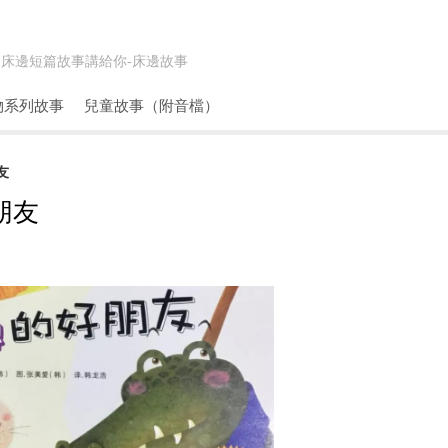
床邊短篇故事講給你-
床邊故事
物系列故事
兒童故事（附音檔）
友
朋友