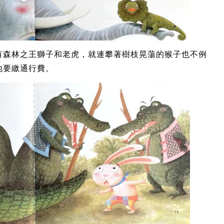
有森林之王獅子和老虎，就連攀著樹枝晃蕩的猴子也不例
地要繳通行費。