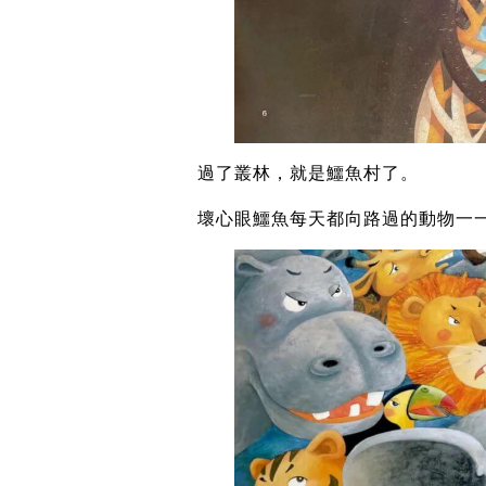
過了叢林，就是鱷魚村了。
壞心眼鱷魚每天都向路過的動物一