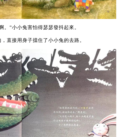
啊。”小小兔害怕得瑟瑟發抖起來。
肉，直接用身子擋住了小小兔的去路。