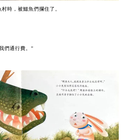
魚村時，被鱷魚們攔住了。
我們通行費。”