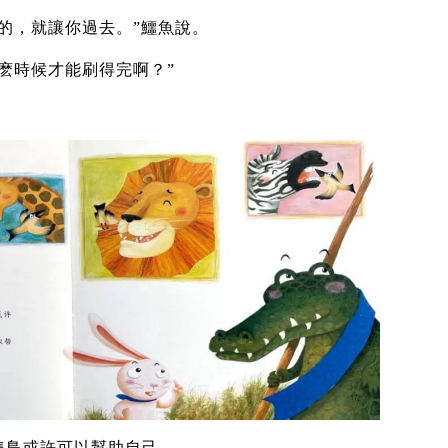
的，就讓你過去。”鱷魚說。
麽時候才能刷得完啊？”
隻鳥或許可以幫助自己。