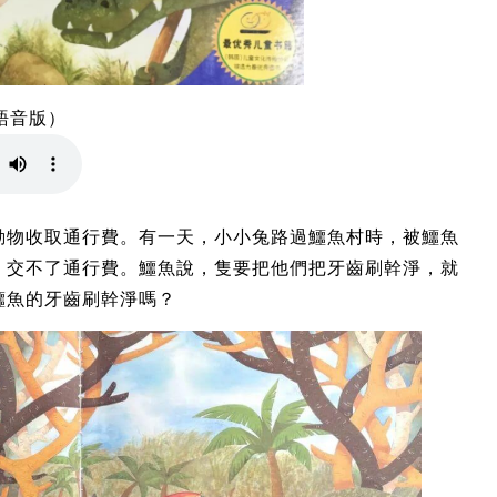
語音版）
動物收取通行費。有一天，小小兔路過鱷魚村時，被鱷魚
，交不了通行費。鱷魚說，隻要把他們把牙齒刷幹淨，就
鱷魚的牙齒刷幹淨嗎？