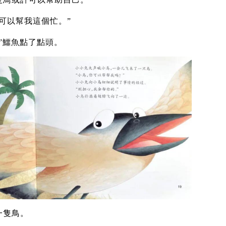
可以幫我這個忙。”
”鱷魚點了點頭。
一隻鳥。