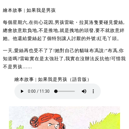
繪本故事 | 如果我是男孩
每個星期六,在街心花因,男孩雷歐・拉莫洛隻要碰見愛絲,
總會故意欺負地,不是推地,就是拽地的頭發,要不就故意絆
她。他還給愛絲起了個特別讓人討厭的外號:紅毛丫頭。
一天,愛絲再也受不了了!她對自己的貓味布馮說:“布馮,你
知道嗎?雷歐實在是太強壯了,我實在沒辦法反抗他!可惜我
不是男孩……
繪本故事 | 如果我是男孩（語音版）