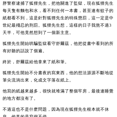
胖警察逮捕了狐狸先生，把他關進了監獄，現在狐狸先生
每天隻有麵包和水，看不到任何一本書，甚至連有蚊子的
紙都看不到，這是針對狐狸先生的特殊懲罰，這一定是中
世紀最殘忍的刑罰。狐狸先生想，這樣的日子我熬不過3
天半，可他竟然想到了一個新主意。
狐狸先生開始哄騙監獄看守舒爾茲，他把從書中看到的所
有好聽的話說了個遍。
終於，舒爾茲給他拿來了紙和筆。
狐狸先生開始不分晝夜的寫東西，他的想法源源不斷地從
筆尖流淌出來，化成文字落在紙上。
他寫的紙越來越多，很快就堆滿了整個牢房，最後連睡覺
的地方都沒有了。
不過這也不是什麽問題，因為現在狐狸先生根本就不休
息，他真的是寫個不停。