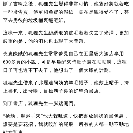
斷了書糧之後，狐狸先生變得非常可憐，他隻好將就著吃
一些廣告頁、傳單和免費的報紙，實在是餓得受不了，甚
至去房後的垃圾桶裏翻廢紙。
這樣一來，狐狸先生絲綢般的皮毛漸漸失去了光澤，更加
嚴重的是，他的消化也出現了大問題。
夜裏饑餓的狐狸先生常常夢見自己在五星級大酒店享用
600多頁的小說，可是早晨醒來時肚子還在咕咕叫，這種
日子再也過不下去了，他想出了一個大膽的計劃。
狐狸先生借來了弗麗達阿姨的羊毛帽子，他戴上帽子，挎
上書包，出發啦，目標巷子裏的好望角書店。
到了書店，狐狸先生一腳踹開門。
“搶劫，舉起手來”他大聲吼道，快把書放到我的書包裏，
誰要是耍花招，我就咬誰的屁股，所有的人都一動不動地
站在那裏。