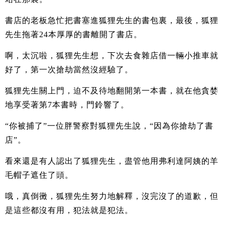
書店的老板急忙把書塞進狐狸先生的書包裏，最後，狐狸
先生拖著24本厚厚的書離開了書店。
啊，太沉啦，狐狸先生想，下次去食雜店借一輛小推車就
好了，第一次搶劫當然沒經驗了。
狐狸先生關上門，迫不及待地翻開第一本書，就在他貪婪
地享受著第7本書時，門鈴響了。
“你被捕了”一位胖警察對狐狸先生說，“因為你搶劫了書
店”。
看來還是有人認出了狐狸先生，盡管他用弗利達阿姨的羊
毛帽子遮住了頭。
哦，真倒黴，狐狸先生努力地解釋，沒完沒了的道歉，但
是這些都沒有用，犯法就是犯法。