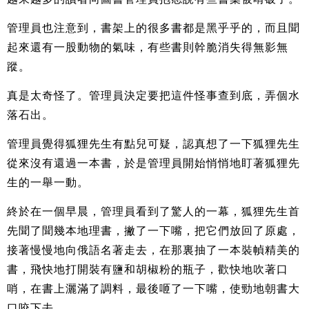
管理員也注意到，書架上的很多書都是黑乎乎的，而且聞
起來還有一股動物的氣味，有些書則幹脆消失得無影無
蹤。
真是太奇怪了。管理員決定要把這件怪事查到底，弄個水
落石出。
管理員覺得狐狸先生有點兒可疑，認真想了一下狐狸先生
從來沒有還過一本書，於是管理員開始悄悄地盯著狐狸先
生的一舉一動。
終於在一個早晨，管理員看到了驚人的一幕，狐狸先生首
先聞了聞幾本地理書，撇了一下嘴，把它們放回了原處，
接著慢慢地向俄語名著走去，在那裏抽了一本裝幀精美的
書，飛快地打開裝有鹽和胡椒粉的瓶子，歡快地吹著口
哨，在書上灑滿了調料，最後咂了一下嘴，使勁地朝書大
口咬下去。