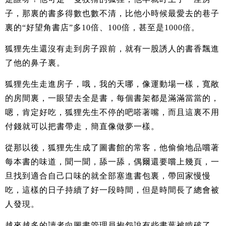
子，那裏的書多得數也數不清，比他小時候最愛去的巷子
裏的“好望角書店”多10倍、100倍，甚至是1000倍。
狐狸先生還沒有走到房子跟前，就有一股誘人的書香飄進
了他的鼻子裏。
狐狸先生走進房子，哦，我的天哪，像運動場一樣，寬敞
的房間裏，一眼望去全是書，每個書架都是滿滿當當的，
嗯，肯定好吃，狐狸先生不停的吧嗒著嘴，而且這裏不用
付錢就可以把書帶走，簡直像做夢一樣。
從那以後，狐狸先生成了圖書館的常客，他偷偷地品嚐著
每本書的味道，聞一聞，舔一舔，偶爾還要嚐上幾頁，一
旦找到適合自己口味的就全部塞進書包裏，帶回家慢慢
吃，這樣的日子持續了好一段時間，但是時間長了總會被
人發現。
越來越多的讀者向圖書管理員抱怨說有些書葉被啃破了。