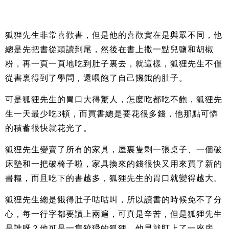
狐狸先生非常喜歡書，但是他的喜歡實在是與眾不同，他
總是先把書從頭讀到尾，然後在書上撒一點兒鹽和胡椒
粉，再一頁一頁地吃到肚子裏去，就這樣，狐狸先生不僅
從書裏得到了學問，還喂飽了自己饑餓的肚子。
可是狐狸先生的胃口大得驚人，怎麽吃都吃不飽，狐狸先
生一天最少吃3頓，而買書總是要花很多錢，他那點可憐
的積蓄很快就花光了。
狐狸先生變賣了所有的家具，屋裏隻剩一張桌子、一個破
床墊和一把破椅子啦，家具換來的錢很快又用來買了新的
書糧，而且吃下的書越多，狐狸先生的胃口就變得越大。
狐狸先生總是餓得肚子咕咕叫，所以讀書的時候免不了分
心，每一行字都要讀上兩遍，可真是辛苦，但是狐狸先生
是誰呀？他可是一隻狡猾的狐狸，他早就盯上了一座房