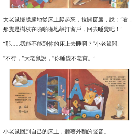
大老鼠慢騰騰地從床上爬起來，拉開窗簾，說：“看，
那隻是樹枝在啪啪啪地敲打窗戶，回去睡覺吧！”
“那……我能不能到你的床上去睡啊？”小老鼠問。
“不行，”大老鼠說，“你睡覺不老實。”
小老鼠回到自己的床上，聽著外麵的聲音。