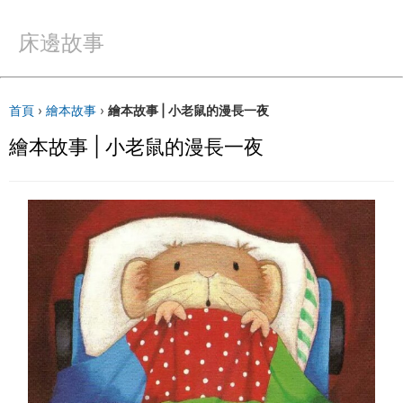
床邊故事
首頁
›
繪本故事
›
繪本故事 | 小老鼠的漫長一夜
繪本故事 | 小老鼠的漫長一夜