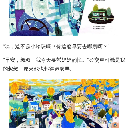
“咦，這不是小珍珠嗎？你這麽早要去哪裏啊？”
“早安，叔叔。我今天要幫奶奶的忙。”公交車司機是我
的叔叔，原來他也起得這麽早。