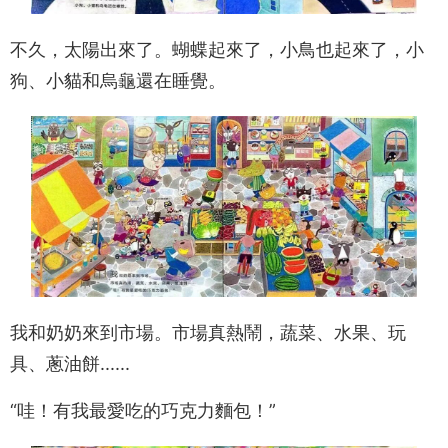
不久，太陽出來了。蝴蝶起來了，小鳥也起來了，小
狗、小貓和烏龜還在睡覺。
我和奶奶來到市場。市場真熱鬧，蔬菜、水果、玩
具、蔥油餅......
“哇！有我最愛吃的巧克力麵包！”