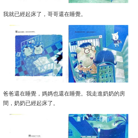
我就已經起床了，哥哥還在睡覺。
爸爸還在睡覺，媽媽也還在睡覺。我走進奶奶的房
間，奶奶已經起床了。