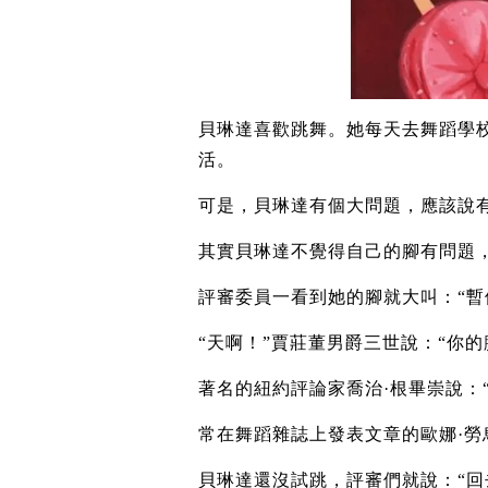
貝琳達喜歡跳舞。她每天去舞蹈學
活。
可是，貝琳達有個大問題，應該說
其實貝琳達不覺得自己的腳有問題
評審委員一看到她的腳就大叫：“暫
“天啊！”賈莊董男爵三世說：“你的
著名的紐約評論家喬治·根畢崇說：
常在舞蹈雜誌上發表文章的歐娜·勞
貝琳達還沒試跳，評審們就說：“回