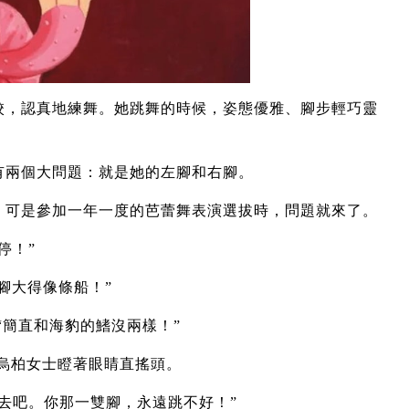
校，認真地練舞。她跳舞的時候，姿態優雅、腳步輕巧靈
有兩個大問題：就是她的左腳和右腳。
，可是參加一年一度的芭蕾舞表演選拔時，問題就來了。
停！”
腳大得像條船！”
“簡直和海豹的鰭沒兩樣！”
烏柏女士瞪著眼睛直搖頭。
去吧。你那一雙腳，永遠跳不好！”